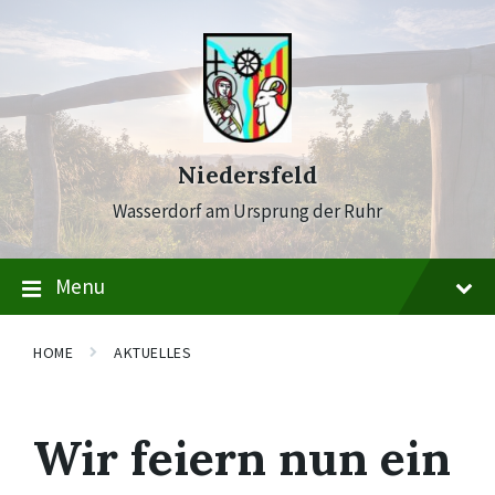
Skip
Skip
Skip
to
to
to
content
main
footer
navigation
Niedersfeld
Wasserdorf am Ursprung der Ruhr
Menu
HOME
AKTUELLES
Wir feiern nun ein