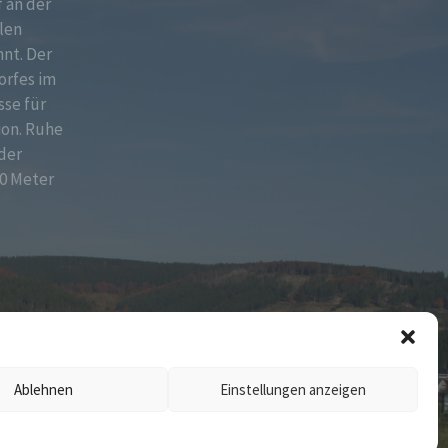
f an der
len
nt. Der
orfes im
sse für
ion. Ruhe
der
0 Meter
Ablehnen
Einstellungen anzeigen