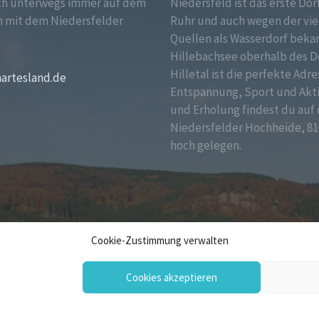
ch unterwegs immer auf dem
Niedersfeld ist das erste Dor
 mit dem Niedersfelder
Ruhr und auch wegen der vie
!
Quellen als Wasserdorf bekan
Hillebachsee oberhalb des D
Hilletal ist die perfekte Adre
martesland.de
Entspannung, Sport und Akt
und Erholung findest du auf 
Niedersfelder Hochheide, 81
hoch gelegen.
Cookie-Zustimmung verwalten
Cookies akzeptieren