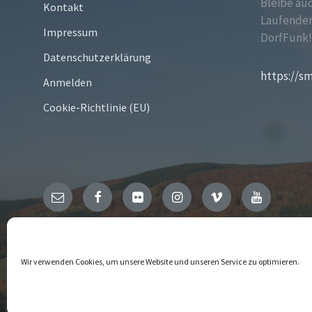
Bleibe au
Kontakt
Laufenden
Impressum
DorfFunk
Datenschutzerklärung
https://s
Anmelden
Cookie-Richtlinie (EU)
Email
Facebook
Flickr
Instagram
Vimeo
YouTube
© 2026 Niedersfeld
Wir verwenden Cookies, um unsere Website und unseren Service zu optimieren.