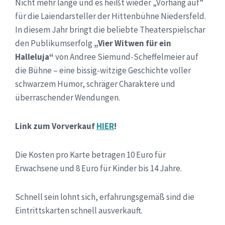
Nicht mehr lange und es heißt wieder „Vorhang auf“
für die Laiendarsteller der Hittenbühne Niedersfeld.
In diesem Jahr bringt die beliebte Theaterspielschar
den Publikumserfolg
„Vier Witwen für ein
Halleluja“
von Andree Siemund-Scheffelmeier auf
die Bühne – eine bissig-witzige Geschichte voller
schwarzem Humor, schräger Charaktere und
überraschender Wendungen.
Link zum Vorverkauf
HIER
!
Die Kosten pro Karte betragen 10 Euro für
Erwachsene und 8 Euro für Kinder bis 14 Jahre.
Schnell sein lohnt sich, erfahrungsgemäß sind die
Eintrittskarten schnell ausverkauft.