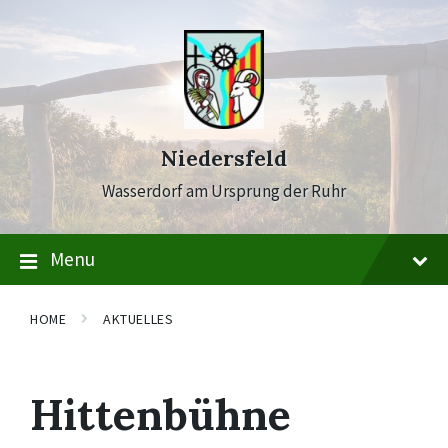
Skip
Skip
Skip
to
to
to
content
main
footer
navigation
Niedersfeld
Wasserdorf am Ursprung der Ruhr
Menu
HOME
AKTUELLES
Hittenbühne