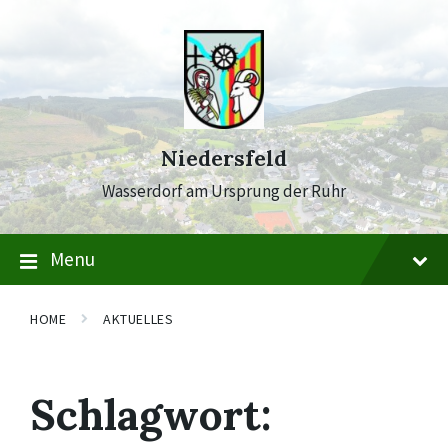
Skip
Skip
Skip
to
to
to
content
main
footer
navigation
Niedersfeld
Wasserdorf am Ursprung der Ruhr
Menu
HOME
AKTUELLES
Schlagwort: