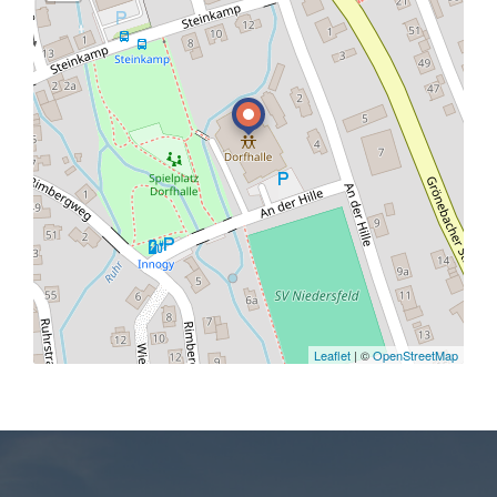
Leaflet
| ©
OpenStreetMap