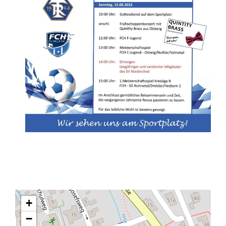
Chronik SVN
+
−