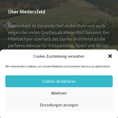
Über Niedersfeld
Niedersfeld ist das erste Dorf an der Ruhr und auch
wegen der vielen Quellen als Wasserdorf bekannt. Der
Hillebachsee oberhalb des Dorfes im Hilletal ist die
perfekte Adresse für Entspannung, Sport und Aktion.
Ruhe und Erholung findest du auf der Niedersfelder
Cookie-Zustimmung verwalten
Hochheide, 810 Meter hoch gelegen.
Wir verwenden Cookies, um unsere Website und unseren Service zu optimieren.
Email
Facebook
Flickr
Instagram
Vimeo
YouTube
Cookies akzeptieren
Ablehnen
© 2026 Niedersfeld
Einstellungen anzeigen