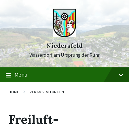
Skip
Skip
Skip
to
to
to
content
main
footer
navigation
Niedersfeld
Wasserdorf am Ursprung der Ruhr
Menu
HOME
VERANSTALTUNGEN
Freiluft-