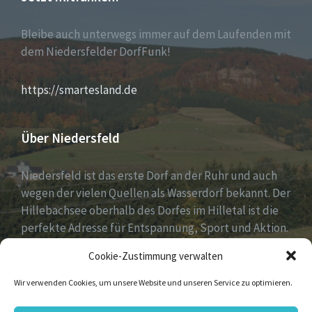
Bleibe auch unterwegs immer auf dem Laufenden mit
dem Niedersfelder DorfFunk!
https://smartesland.de
Über Niedersfeld
Niedersfeld ist das erste Dorf an der Ruhr und auch
wegen der vielen Quellen als Wasserdorf bekannt. Der
Hillebachsee oberhalb des Dorfes im Hilletal ist die
perfekte Adresse für Entspannung, Sport und Aktion.
Ruhe und Erholung findest du auf der Niedersfelder
Cookie-Zustimmung verwalten
Hochheide, 810 Meter hoch gelegen.
Wir verwenden Cookies, um unsere Website und unseren Service zu optimieren.