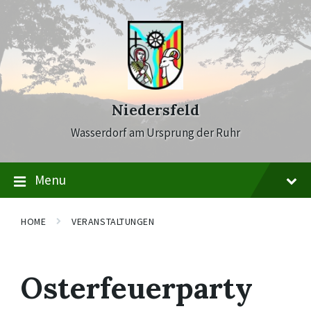
Skip
Skip
Skip
to
to
to
content
main
footer
navigation
Niedersfeld
Wasserdorf am Ursprung der Ruhr
Menu
HOME
VERANSTALTUNGEN
Osterfeuerparty