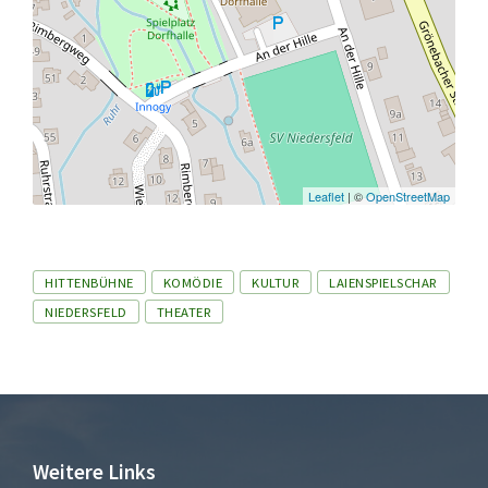
Leaflet
| ©
OpenStreetMap
Tags
HITTENBÜHNE
KOMÖDIE
KULTUR
LAIENSPIELSCHAR
NIEDERSFELD
THEATER
Weitere Links