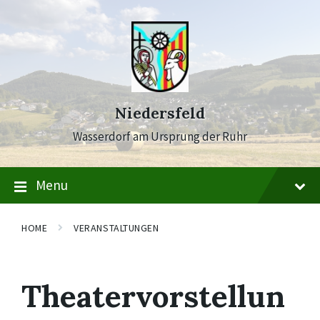
Skip
Skip
Skip
to
to
to
content
main
footer
navigation
Niedersfeld
Wasserdorf am Ursprung der Ruhr
Menu
HOME
VERANSTALTUNGEN
Theatervorstellun