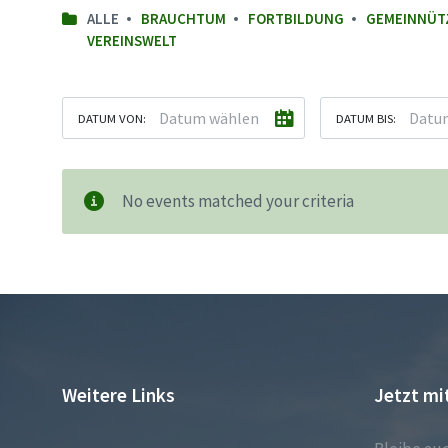
ALLE
BRAUCHTUM
FORTBILDUNG
GEMEINNÜT
VEREINSWELT
DATUM VON:
DATUM BIS:
No events matched your criteria
Weitere Links
Jetzt mi