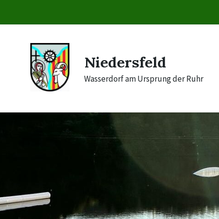
Skip
Skip
Skip
to
to
to
content
main
footer
navigation
Niedersfeld
Wasserdorf am Ursprung der Ruhr