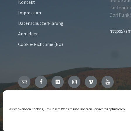
Bleibe au
Kontakt
Laufenden
Impressum
DorfFunk
Datenschutzerklärung
https://s
Anmelden
Cookie-Richtlinie (EU)
Email
Facebook
Flickr
Instagram
Vimeo
YouTube
© 2026 Niedersfeld
Wir verwenden Cookies, um unsere Website und unseren Service zu optimieren.