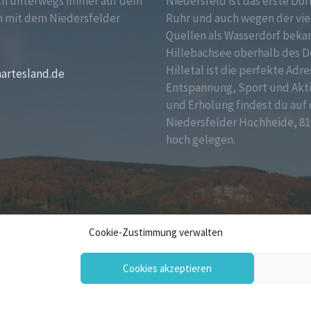
ch unterwegs immer auf dem
Niedersfeld ist das erste Dor
 mit dem Niedersfelder
Ruhr und auch wegen der vie
!
Quellen als Wasserdorf bekan
Hillebachsee oberhalb des D
Hilletal ist die perfekte Adre
martesland.de
Entspannung, Sport und Akt
und Erholung findest du auf 
Niedersfelder Hochheide, 81
hoch gelegen.
Cookie-Zustimmung verwalten
Cookies akzeptieren