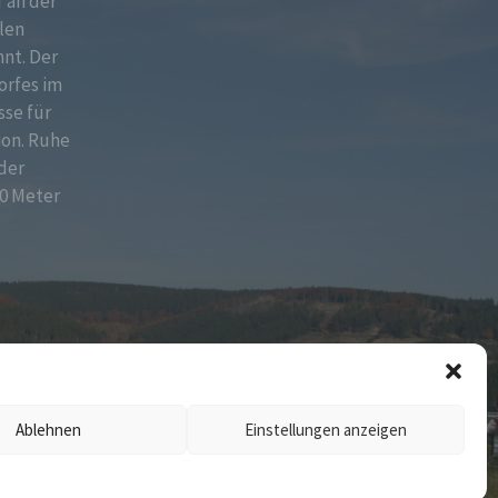
f an der
len
nt. Der
orfes im
sse für
ion. Ruhe
der
0 Meter
Ablehnen
Einstellungen anzeigen