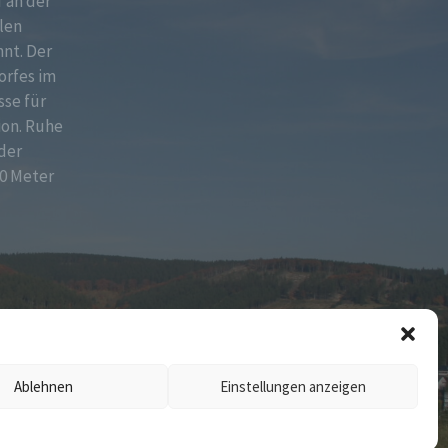
f an der
len
nt. Der
orfes im
sse für
ion. Ruhe
der
0 Meter
Ablehnen
Einstellungen anzeigen