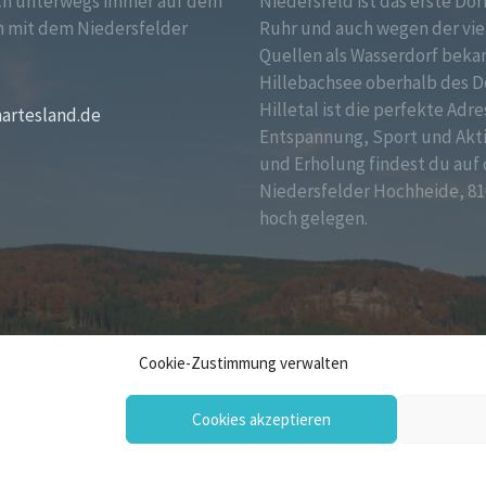
ch unterwegs immer auf dem
Niedersfeld ist das erste Dor
 mit dem Niedersfelder
Ruhr und auch wegen der vie
!
Quellen als Wasserdorf bekan
Hillebachsee oberhalb des D
Hilletal ist die perfekte Adre
martesland.de
Entspannung, Sport und Akt
und Erholung findest du auf 
Niedersfelder Hochheide, 81
hoch gelegen.
Cookie-Zustimmung verwalten
Cookies akzeptieren