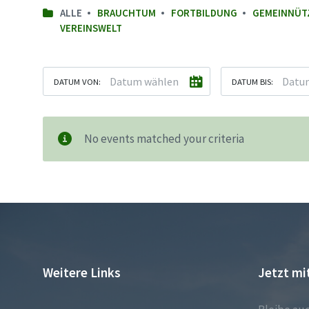
ALLE
BRAUCHTUM
FORTBILDUNG
GEMEINNÜT
VEREINSWELT
DATUM VON:
DATUM BIS:
No events matched your criteria
Weitere Links
Jetzt mi