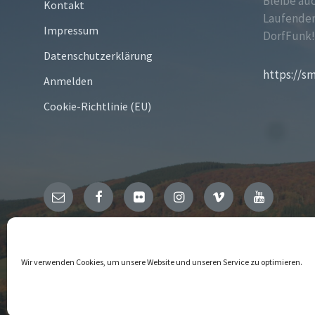
Bleibe au
Kontakt
Laufenden
Impressum
DorfFunk
Datenschutzerklärung
https://s
Anmelden
Cookie-Richtlinie (EU)
Email
Facebook
Flickr
Instagram
Vimeo
YouTube
© 2026 Niedersfeld
Wir verwenden Cookies, um unsere Website und unseren Service zu optimieren.