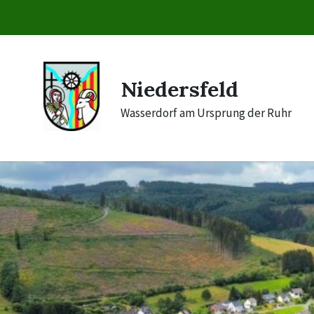
Skip
Skip
Skip
to
to
to
content
main
footer
navigation
Niedersfeld
Wasserdorf am Ursprung der Ruhr