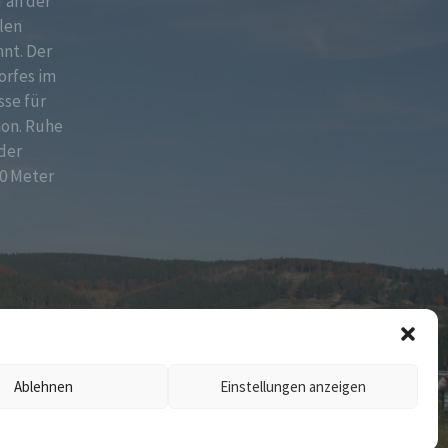
f an der
len
nt. Der
orfes im
sse für
ion. Ruhe
der
0 Meter
Ablehnen
Einstellungen anzeigen