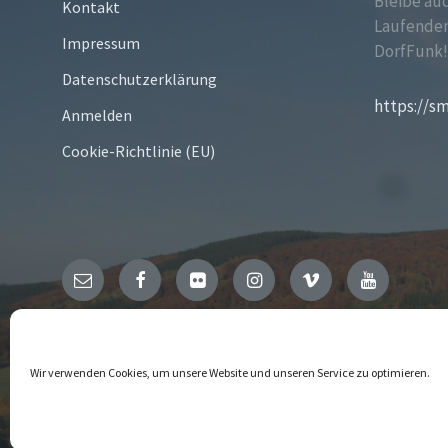
Bleibe au
Kontakt
Laufenden
Impressum
DorfFunk
Datenschutzerklärung
https://s
Anmelden
Cookie-Richtlinie (EU)
Email
Facebook
Flickr
Instagram
Vimeo
YouTube
© 2026 Niedersfeld
Wir verwenden Cookies, um unsere Website und unseren Service zu optimieren.