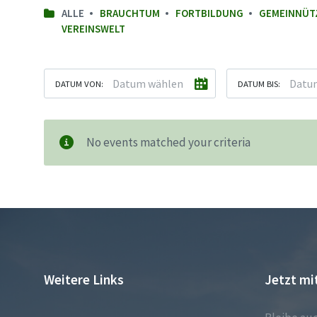
ALLE
BRAUCHTUM
FORTBILDUNG
GEMEINNÜT
VEREINSWELT
DATUM VON:
DATUM BIS:
No events matched your criteria
Weitere Links
Jetzt mi