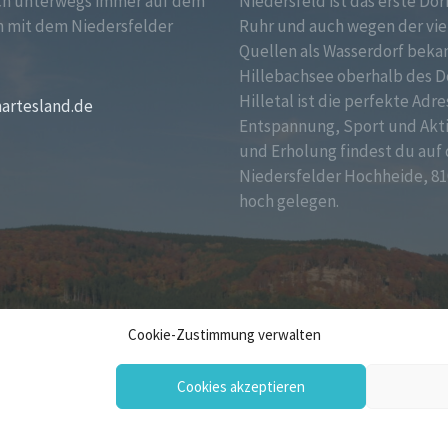
ch unterwegs immer auf dem
Niedersfeld ist das erste Dor
 mit dem Niedersfelder
Ruhr und auch wegen der vie
!
Quellen als Wasserdorf bekan
Hillebachsee oberhalb des D
Hilletal ist die perfekte Adre
martesland.de
Entspannung, Sport und Akt
und Erholung findest du auf 
Niedersfelder Hochheide, 81
hoch gelegen.
Cookie-Zustimmung verwalten
Cookies akzeptieren