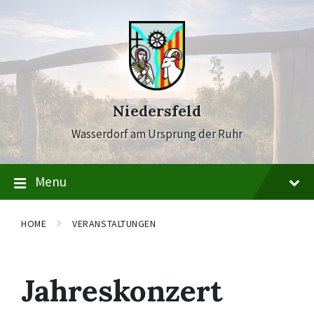
Skip
Skip
Skip
to
to
to
content
main
footer
navigation
Niedersfeld
Wasserdorf am Ursprung der Ruhr
Menu
HOME
VERANSTALTUNGEN
Jahreskonzert