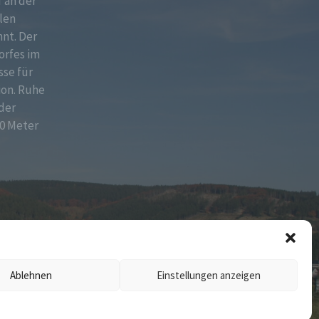
f an der
len
nt. Der
orfes im
sse für
ion. Ruhe
der
0 Meter
Ablehnen
Einstellungen anzeigen