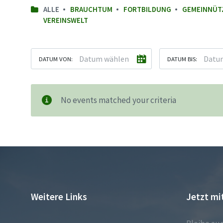
ALLE
BRAUCHTUM
FORTBILDUNG
GEMEINNÜT
VEREINSWELT
DATUM VON:
DATUM BIS:
No events matched your criteria
Weitere Links
Jetzt mi