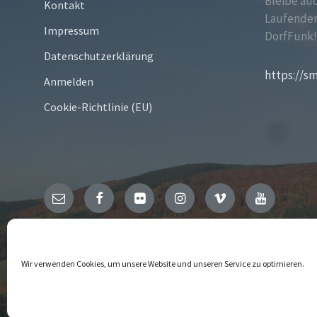
Bleibe au
Kontakt
Laufenden
Impressum
DorfFunk
Datenschutzerklärung
https://s
Anmelden
Cookie-Richtlinie (EU)
Email
Facebook
Flickr
Instagram
Vimeo
YouTube
© 2026 Niedersfeld
Wir verwenden Cookies, um unsere Website und unseren Service zu optimieren.