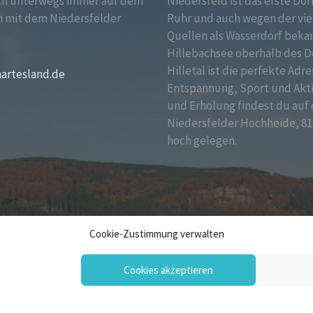
ch unterwegs immer auf dem
Niedersfeld ist das erste Dor
 mit dem Niedersfelder
Ruhr und auch wegen der vie
!
Quellen als Wasserdorf bekan
Hillebachsee oberhalb des D
Hilletal ist die perfekte Adre
martesland.de
Entspannung, Sport und Akt
und Erholung findest du auf 
Niedersfelder Hochheide, 81
hoch gelegen.
Cookie-Zustimmung verwalten
Cookies akzeptieren