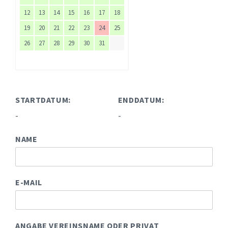
12
13
14
15
16
17
18
19
20
21
22
23
24
25
26
27
28
29
30
31
STARTDATUM:
ENDDATUM:
-
-
NAME
E-MAIL
ANGABE VEREINSNAME ODER PRIVAT