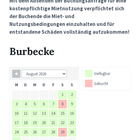
Mit dem Absenden der Buchungsanfrage für eine
kostenpflichtige Mietnutzung verpflichtet sich
der Buchende die Miet- und
Nutzungsbedingungen einzuhalten und für
entstandene Schäden vollständig aufzukommen!
Burbecke
Verfügbar
Gebucht
M
D
M
D
F
S
S
1
2
3
4
5
6
7
8
9
10
11
12
13
14
15
16
17
18
19
20
21
22
23
24
25
26
27
28
29
30