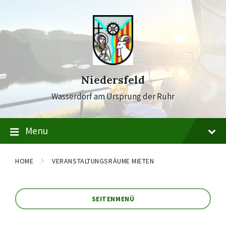
Skip
Skip
Skip
to
to
to
content
main
footer
navigation
Niedersfeld
Wasserdorf am Ursprung der Ruhr
Menu
HOME
VERANSTALTUNGSRÄUME MIETEN
SEITENMENÜ