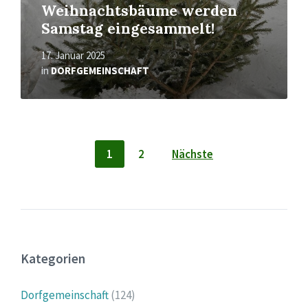
Weihnachtsbäume werden
Samstag eingesammelt!
17. Januar 2025
in
DORFGEMEINSCHAFT
Seitennummerierung
1
2
Nächste
der
Beiträge
Kategorien
Dorfgemeinschaft
(124)