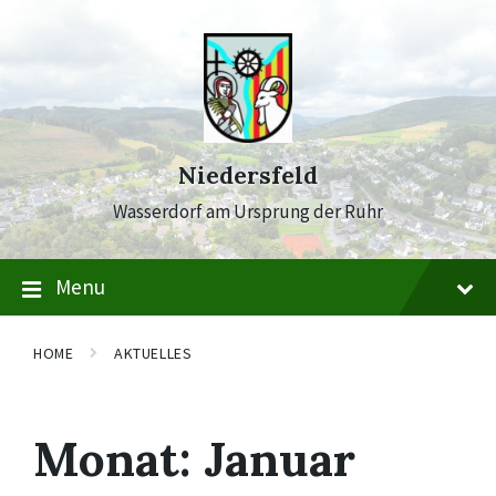
Skip
Skip
Skip
to
to
to
content
main
footer
navigation
Niedersfeld
Wasserdorf am Ursprung der Ruhr
Menu
HOME
AKTUELLES
Monat:
Januar