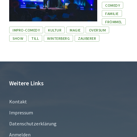
Tags
COMEDY
FAMILIE
FRÖMMEL
IMPRO-COMEDY
KULTUR
MAGIE
OVERSUM
SHOW
TILL
WINTERBERG
ZAUBERER
Weitere Links
Kontakt
Impressum
Datenschutzerklärung
Anmelden