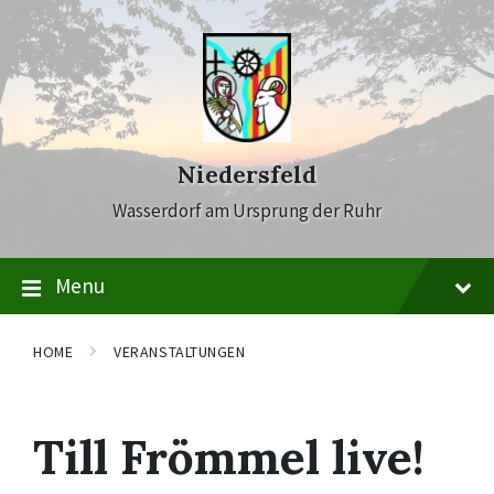
Skip
Skip
Skip
to
to
to
content
main
footer
navigation
Niedersfeld
Wasserdorf am Ursprung der Ruhr
Menu
HOME
VERANSTALTUNGEN
Till Frömmel live!